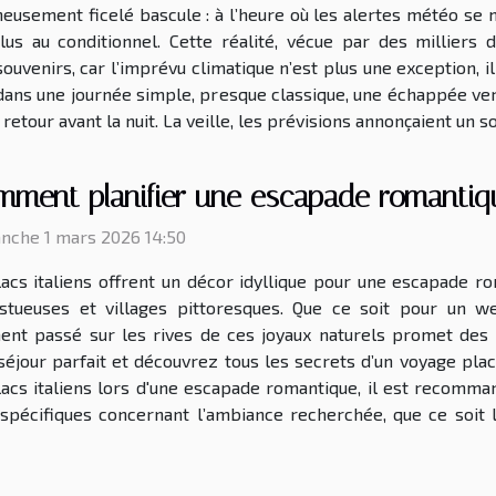
neusement ficelé bascule : à l’heure où les alertes météo se m
lus au conditionnel. Cette réalité, vécue par des milliers 
ouvenirs, car l’imprévu climatique n’est plus une exception, i
r dans une journée simple, presque classique, une échappée vers
etour avant la nuit. La veille, les prévisions annonçaient un sol
ment planifier une escapade romantique
nche 1 mars 2026 14:50
lacs italiens offrent un décor idyllique pour une escapade r
stueuses et villages pittoresques. Que ce soit pour un w
nt passé sur les rives de ces joyaux naturels promet des s
éjour parfait et découvrez tous les secrets d’un voyage placé
 lacs italiens lors d'une escapade romantique, il est recomm
pécifiques concernant l’ambiance recherchée, que ce soit l’i