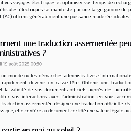
ent vos voyages électriques et optimiser vos temps de rechar
véhicules électriques se manifeste par une large gamme de p
if (AC) offrent généralement une puissance modérée, idéales
mment une traduction assermentée peut
inistratives ?
i 19 août 2025 00:30
 un monde où les démarches administratives s'internationalis
 rapidement devenir un casse-tête. Obtenir une traducti
 et la validité de vos documents officiels auprès des auto
iliter vos interactions avec l’administration, en vous ac
a traduction assermentée désigne une traduction officielle r
assique, elle confère au document certifié une valeur légale aux
partir en mai au soleil ?