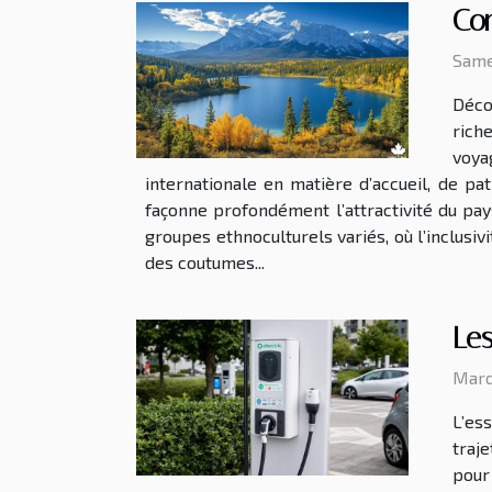
Com
Same
Décou
rich
voya
internationale en matière d’accueil, de pa
façonne profondément l’attractivité du pa
groupes ethnoculturels variés, où l’inclusivi
des coutumes...
Les
Mard
L’es
traj
pour