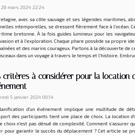
i 28 mars 2024 22:24
retagne, avec sa côte sauvage et ses légendes maritimes, abr
inelles intemporelles, se dressent fièrement face à l'océan. C
itime bretonne. À la fois guides lumineux pour les navigateur
évasion et à l'exploration. Chaque phare possède sa propre ide
haînées et des marins courageux. Partons à la découverte de ce
isceaux dans un voyage à travers le temps et l'histoire. Embrun
 critères à considérer pour la location
énement
redi 5 janvier 2024 00:14
lanification d'un événement implique une multitude de déta
sport des participants tient une place de choix. La location d
 ce choix n'est pas dénué de complexité. Comment s'assurer qu
r pour garantir le succès du déplacement ? Cet article se pr