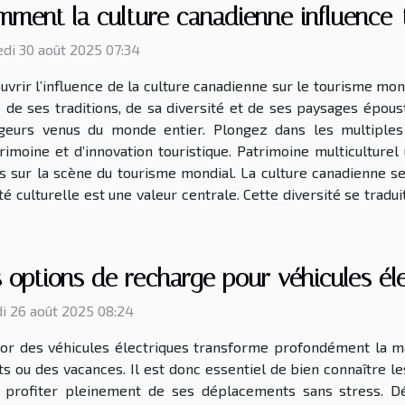
ment la culture canadienne influence-t
di 30 août 2025 07:34
vrir l’influence de la culture canadienne sur le tourisme mond
e de ses traditions, de sa diversité et de ses paysages épous
geurs venus du monde entier. Plongez dans les multiples
trimoine et d’innovation touristique. Patrimoine multiculture
ys sur la scène du tourisme mondial. La culture canadienne s
té culturelle est une valeur centrale. Cette diversité se tradui
 options de recharge pour véhicules él
i 26 août 2025 08:24
sor des véhicules électriques transforme profondément la 
ets ou des vacances. Il est donc essentiel de bien connaître l
 profiter pleinement de ses déplacements sans stress. D