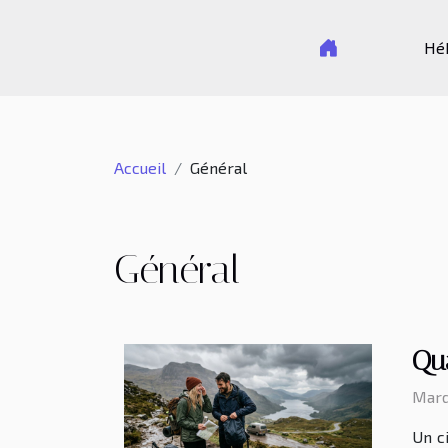
Hé
Accueil
Général
Général
Qua
Mardi
Un c