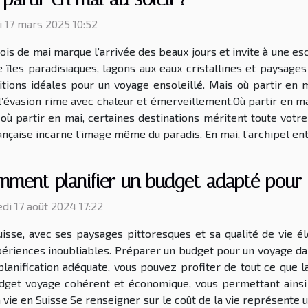
i 17 mars 2025 10:52
ois de mai marque l’arrivée des beaux jours et invite à une es
e îles paradisiaques, lagons aux eaux cristallines et paysages
itions idéales pour un voyage ensoleillé. Mais où partir en 
 l’évasion rime avec chaleur et émerveillement.Où partir en mai
où partir en mai, certaines destinations méritent toute votre
nçaise incarne l’image même du paradis. En mai, l’archipel entr
mment planifier un budget adapté pour
di 17 août 2024 17:22
uisse, avec ses paysages pittoresques et sa qualité de vie 
périences inoubliables. Préparer un budget pour un voyage da
lanification adéquate, vous pouvez profiter de tout ce que la 
budget voyage cohérent et économique, vous permettant ains
la vie en Suisse Se renseigner sur le coût de la vie représente