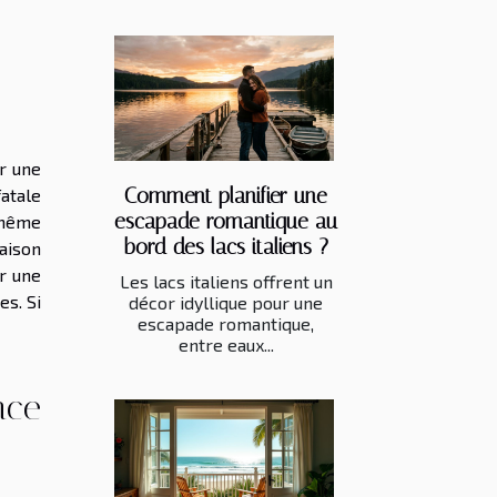
ur une
Comment planifier une
fatale
escapade romantique au
 même
bord des lacs italiens ?
raison
ir une
Les lacs italiens offrent un
es. Si
décor idyllique pour une
escapade romantique,
entre eaux...
nce