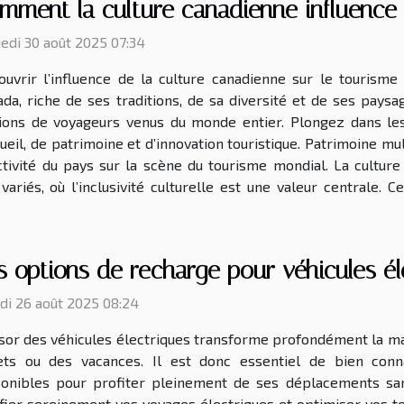
mment la culture canadienne influence-
edi 30 août 2025 07:34
uvrir l’influence de la culture canadienne sur le tourisme 
da, riche de ses traditions, de sa diversité et de ses pays
lions de voyageurs venus du monde entier. Plongez dans les
eil, de patrimoine et d’innovation touristique. Patrimoine mul
tivité du pays sur la scène du tourisme mondial. La culture
riés, où l’inclusivité culturelle est une valeur centrale. Ce
s options de recharge pour véhicules él
di 26 août 2025 08:24
ssor des véhicules électriques transforme profondément la m
jets ou des vacances. Il est donc essentiel de bien conn
ponibles pour profiter pleinement de ses déplacements sa
nifier sereinement vos voyages électriques et optimiser vos