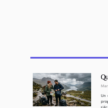
Qu
Mard
Un 
prog
s’éc