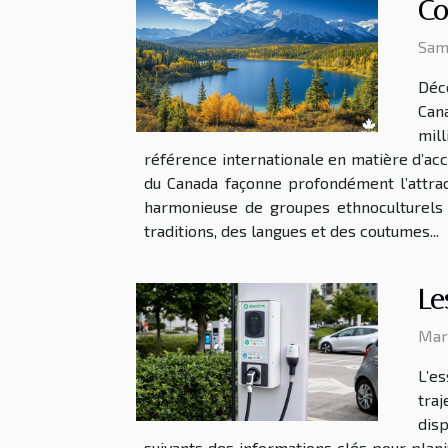
Co
Sam
Déco
Cana
mil
référence internationale en matière d’accu
du Canada façonne profondément l’attrac
harmonieuse de groupes ethnoculturels va
traditions, des langues et des coutumes...
Le
Mar
L’e
tra
dis
suivants des informations clés pour pla