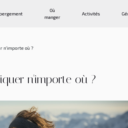
Où
bergement
Activités
Gé
manger
er n'importe où ?
atiquer n'importe où ?