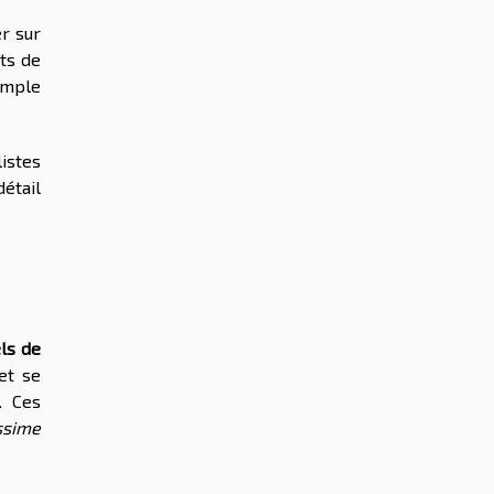
r sur
nts de
imple
listes
étail
ls de
et se
. Ces
ssime