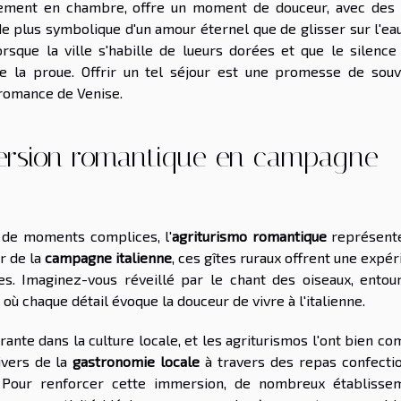
ctement en chambre, offre un moment de douceur, avec des
 de plus symbolique d'un amour éternel que de glisser sur l'ea
rsque la ville s'habille de lueurs dorées et que le silence 
re la proue. Offrir un tel séjour est une promesse de souv
 romance de Venise.
mmersion romantique en campagne
t de moments complices, l'
agriturismo romantique
représent
r de la
campagne italienne
, ces gîtes ruraux offrent une expé
lles. Imaginez-vous réveillé par le chant des oiseaux, entou
 où chaque détail évoque la douceur de vivre à l'italienne.
te dans la culture locale, et les agriturismos l'ont bien com
nivers de la
gastronomie locale
à travers des repas confecti
. Pour renforcer cette immersion, de nombreux établisse