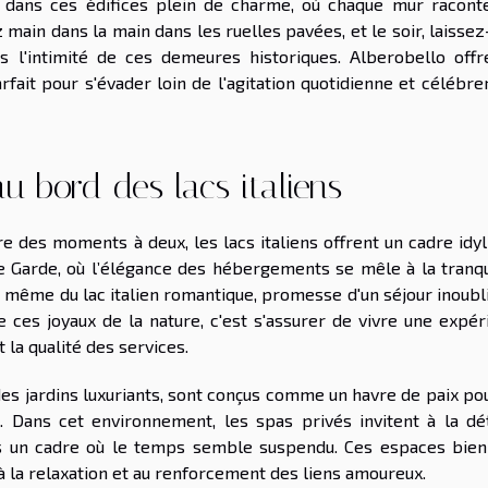
e dans ces édifices plein de charme, où chaque mur racont
 main dans la main dans les ruelles pavées, et le soir, laisse
 l'intimité de ces demeures historiques. Alberobello offr
fait pour s'évader loin de l'agitation quotidienne et célébre
au bord des lacs italiens
re des moments à deux, les lacs italiens offrent un cadre idyl
 Garde, où l’élégance des hébergements se mêle à la tranqui
 même du lac italien romantique, promesse d'un séjour inoubli
 ces joyaux de la nature, c'est s'assurer de vivre une expér
 la qualité des services.
 des jardins luxuriants, sont conçus comme un havre de paix po
é. Dans cet environnement, les spas privés invitent à la dé
ns un cadre où le temps semble suspendu. Ces espaces bien
à la relaxation et au renforcement des liens amoureux.