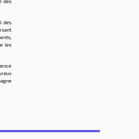
e des
il des
ersant
ents,
e les
ience
oureux
pagne