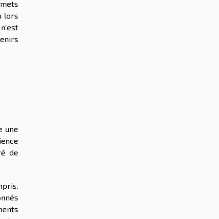
 mets
u lors
n'est
enirs
e une
rience
ré de
pris.
onnés
ments