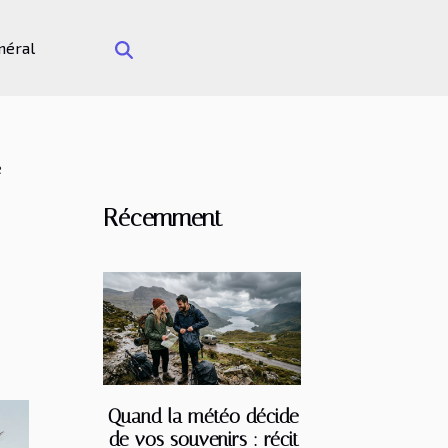
néral
e
Récemment
Quand la météo décide
de vos souvenirs : récit