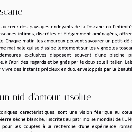
oscane
u cœur des paysages ondoyants de la Toscane, où l'intimité 
 toscanes intimes, discrètes et élégamment aménagées, offren
e. Chaque matin, les amoureux peuvent savourer un petit-déj
me matinale qui se dissipe lentement sur les vignobles toscan
demeures exclusives disposent souvent d'une piscine pr
 l'abri des regards et baignés par le doux soleil italien. La
 vivre des instants précieux en duo, enveloppés par la beauté
: un nid d'amour insolite
 coniques caractéristiques, sont une vision féerique au cœu
 pierre sèche blanche, inscrites au patrimoine mondial de l'U
l pour les couples à la recherche d'une expérience roman