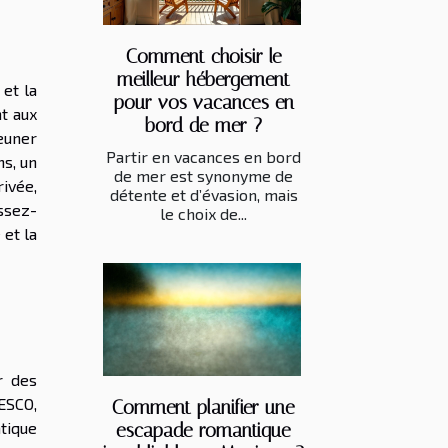
Comment choisir le
meilleur hébergement
et la
pour vos vacances en
t aux
bord de mer ?
euner
Partir en vacances en bord
s, un
de mer est synonyme de
ivée,
détente et d’évasion, mais
issez-
le choix de...
 et la
r des
NESCO,
Comment planifier une
tique
escapade romantique