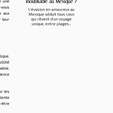
inoubliable au Mexique ?
e une
z-vous
L'évasion en amoureux au
e aux
Mexique séduit tous ceux
qui rêvent d’un voyage
r leur
unique, entre plages...
lique.
llité
able.
ience
ur les
tente
-être