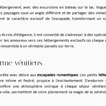
hébergement, avec des excursions en bateau sur le lac. Vogue
les paysages sous un angle différent et de partager des insta
ent le caractère exclusif de l'escapade, transformant un s
écrins d'élégance, il est conseillé de s'adresser à des spécia
ter les amoureux vers ces hébergements exclusifs où chaque d
ressemble à un véritable paradis sur terre.
arme vénitiens
 prête avec délice aux
escapades romantiques
. Les petits
hôte
e intime et feutré, propice à l'enchantement. S'endormir 
nfère une atmosphère onirique à chaque séjour vénitien
a ville, permettent de vivre pleinement la magie de la
séréni