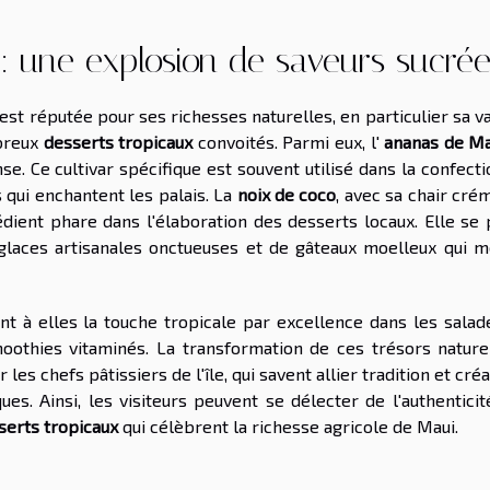
 : une explosion de saveurs sucré
, est réputée pour ses richesses naturelles, en particulier sa v
mbreux
desserts tropicaux
convoités. Parmi eux, l'
ananas de Ma
e. Ce cultivar spécifique est souvent utilisé dans la confect
s qui enchantent les palais. La
noix de coco
, avec sa chair cr
dient phare dans l'élaboration des desserts locaux. Elle se 
 glaces artisanales onctueuses et de gâteaux moelleux qui m
ant à elles la touche tropicale par excellence dans les sala
moothies vitaminés. La transformation de ces trésors nature
es chefs pâtissiers de l'île, qui savent allier tradition et créa
ues. Ainsi, les visiteurs peuvent se délecter de l'authentici
serts tropicaux
qui célèbrent la richesse agricole de Maui.