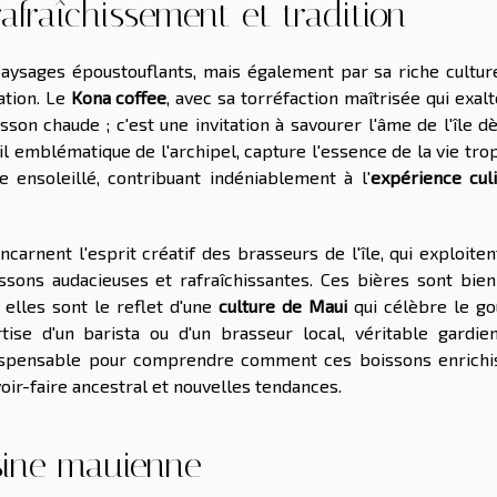
afraîchissement et tradition
aysages époustouflants, mais également par sa riche cultur
ation. Le
Kona coffee
, avec sa torréfaction maîtrisée qui exal
son chaude ; c'est une invitation à savourer l'âme de l'île d
ail emblématique de l'archipel, capture l'essence de la vie tro
 ensoleillé, contribuant indéniablement à l'
expérience culi
ncarnent l'esprit créatif des brasseurs de l'île, qui exploite
ssons audacieuses et rafraîchissantes. Ces bières sont bien
 elles sont le reflet d'une
culture de Maui
qui célèbre le go
rtise d'un barista ou d'un brasseur local, véritable gardie
ndispensable pour comprendre comment ces boissons enrichi
voir-faire ancestral et nouvelles tendances.
uisine mauienne