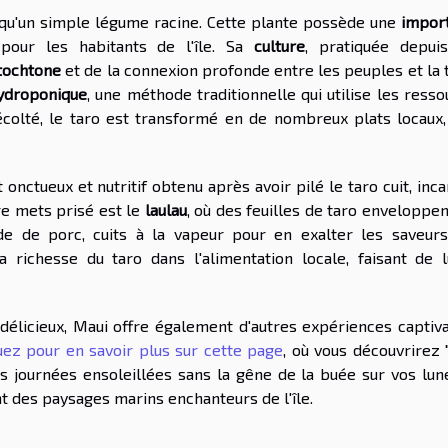
qu'un simple légume racine. Cette plante possède une
impor
 pour les habitants de l'île. Sa
culture
, pratiquée depui
utochtone
et de la connexion profonde entre les peuples et la 
hydroponique
, une méthode traditionnelle qui utilise les ress
colté, le taro est transformé en de nombreux plats locaux, 
 onctueux et nutritif obtenu après avoir pilé le taro cuit, inc
re mets prisé est le
laulau
, où des feuilles de taro enveloppe
e de porc, cuits à la vapeur pour en exalter les saveurs
la richesse du taro dans l'alimentation locale, faisant de l
délicieux, Maui offre également d'autres expériences captiva
uez pour en savoir plus sur cette page
, où vous découvrirez 
 journées ensoleillées sans la gêne de la buée sur vos lune
t des paysages marins enchanteurs de l'île.