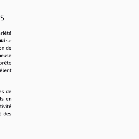
es
ariété
ui
se
ion de
émeuse
prête
êlent
des de
ls en
tivité
té des