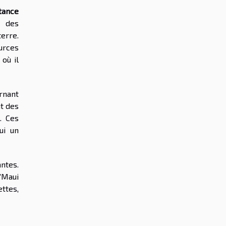
tance
s des
terre.
ources
où il
arnant
nt des
. Ces
ui un
ntes.
"Maui
ttes,