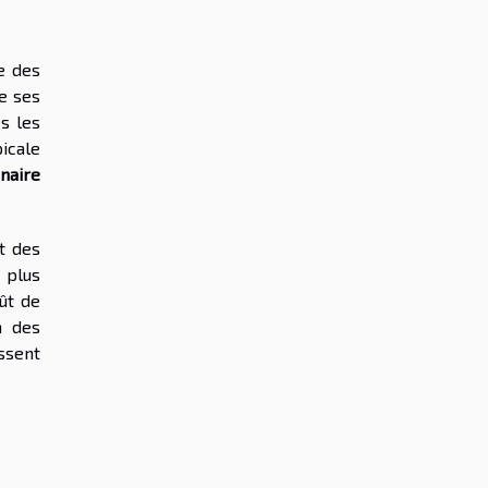
e des
te ses
ès les
picale
naire
nt des
 plus
ût de
n des
ssent