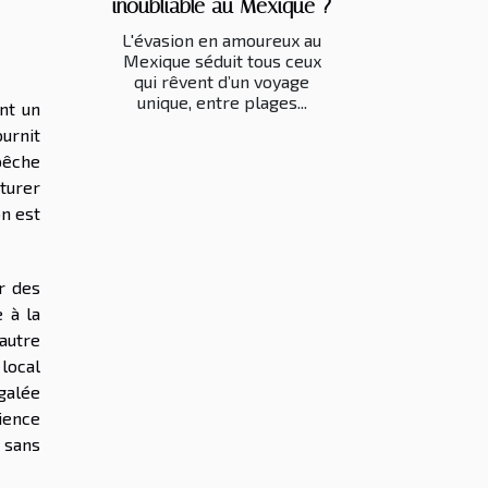
inoubliable au Mexique ?
L'évasion en amoureux au
Mexique séduit tous ceux
qui rêvent d’un voyage
unique, entre plages...
nt un
urnit
 pêche
turer
n est
r des
 à la
autre
 local
galée
ience
 sans