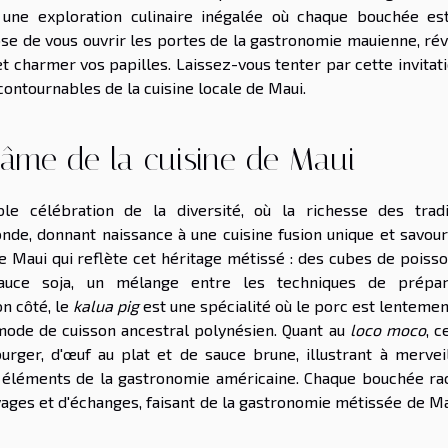
 une exploration culinaire inégalée où chaque bouchée es
se de vous ouvrir les portes de la gastronomie mauienne, rév
t charmer vos papilles. Laissez-vous tenter par cette invitat
contournables de la cuisine locale de Maui.
l'âme de la cuisine de Maui
e célébration de la diversité, où la richesse des tradi
de, donnant naissance à une cuisine fusion unique et savour
de Maui qui reflète cet héritage métissé : des cubes de poiss
sauce soja, un mélange entre les techniques de prépar
n côté, le
kalua pig
est une spécialité où le porc est lentemen
 mode de cuisson ancestral polynésien. Quant au
loco moco
, c
urger, d'œuf au plat et de sauce brune, illustrant à merveil
es éléments de la gastronomie américaine. Chaque bouchée ra
oyages et d'échanges, faisant de la gastronomie métissée de M