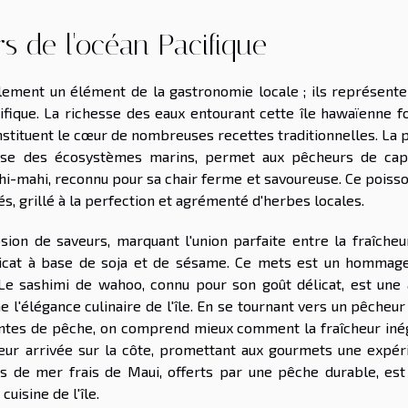
rs de l'océan Pacifique
lement un élément de la gastronomie locale ; ils représente
ifique. La richesse des eaux entourant cette île hawaïenne fo
onstituent le cœur de nombreuses recettes traditionnelles. La
ueuse des écosystèmes marins, permet aux pêcheurs de cap
i-mahi, reconnu pour sa chair ferme et savoureuse. Ce poisso
nés, grillé à la perfection et agrémenté d'herbes locales.
sion de saveurs, marquant l'union parfaite entre la fraîcheu
licat à base de soja et de sésame. Ce mets est un hommage
. Le sashimi de wahoo, connu pour son goût délicat, est une 
ne l'élégance culinaire de l'île. En se tournant vers un pêcheur
ntes de pêche, on comprend mieux comment la fraîcheur iné
eur arrivée sur la côte, promettant aux gourmets une expér
its de mer frais de Maui, offerts par une pêche durable, est
uisine de l'île.