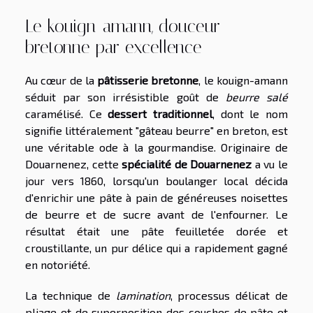
Le kouign-amann, douceur
bretonne par excellence
Au cœur de la
pâtisserie bretonne
, le kouign-amann
séduit par son irrésistible goût de
beurre salé
caramélisé. Ce
dessert traditionnel
, dont le nom
signifie littéralement "gâteau beurre" en breton, est
une véritable ode à la gourmandise. Originaire de
Douarnenez, cette
spécialité de Douarnenez
a vu le
jour vers 1860, lorsqu'un boulanger local décida
d'enrichir une pâte à pain de généreuses noisettes
de beurre et de sucre avant de l'enfourner. Le
résultat était une pâte feuilletée dorée et
croustillante, un pur délice qui a rapidement gagné
en notoriété.
La technique de
lamination
, processus délicat de
pliage et de superposition des couches de pâte et