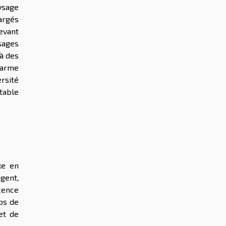
ysage
argés
devant
sages
là des
harme
rsité
table
xe en
ngent,
cence
mps de
et de