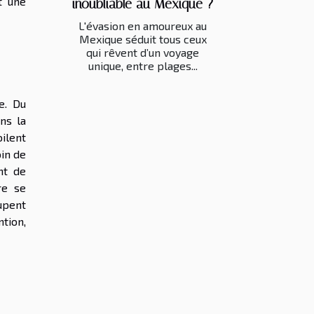
t une
inoubliable au Mexique ?
L'évasion en amoureux au
Mexique séduit tous ceux
qui rêvent d’un voyage
unique, entre plages...
e. Du
ns la
ilent
oin de
nt de
re se
upent
ntion,