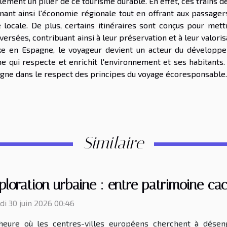
ment un pilier de ce tourisme durable. En effet, ces trains d
nant ainsi l'économie régionale tout en offrant aux passager
e locale. De plus, certains itinéraires sont conçus pour mett
versées, contribuant ainsi à leur préservation et à leur valoris
uxe en Espagne, le voyageur devient un acteur du développ
e qui respecte et enrichit l'environnement et ses habitants. 
spagne dans le respect des principes du voyage écoresponsable.
Similaire
ploration urbaine : entre patrimoine ca
i 30 juin 2026 00:46
’heure où les centres-villes européens cherchent à désen