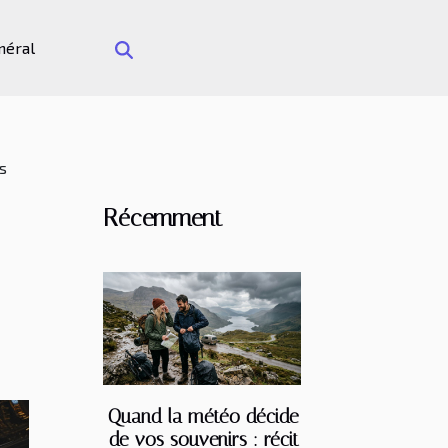
néral
s
Récemment
Quand la météo décide
de vos souvenirs : récit