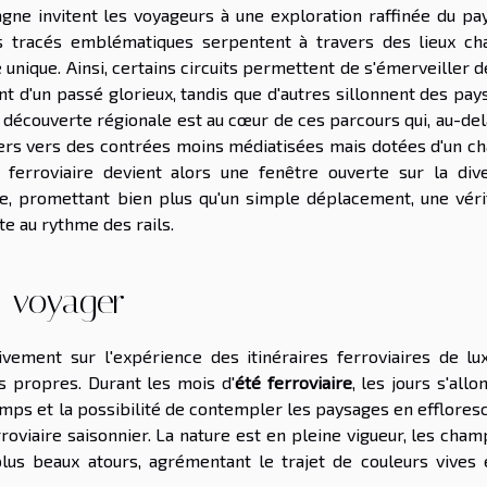
agne invitent les voyageurs à une exploration raffinée du pa
s tracés emblématiques serpentent à travers des lieux ch
e unique. Ainsi, certains circuits permettent de s'émerveiller 
t d'un passé glorieux, tandis que d'autres sillonnent des pay
a découverte régionale est au cœur de ces parcours qui, au-de
ers vers des contrées moins médiatisées mais dotées d'un c
ue ferroviaire devient alors une fenêtre ouverte sur la dive
ne, promettant bien plus qu'un simple déplacement, une véri
e au rythme des rails.
r voyager
tivement sur l'expérience des itinéraires ferroviaires de lu
s propres. Durant les mois d'
été ferroviaire
, les jours s'allo
mps et la possibilité de contempler les paysages en efflores
roviaire saisonnier. La nature est en pleine vigueur, les cha
plus beaux atours, agrémentant le trajet de couleurs vives 