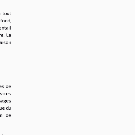
 tout
fond,
ntail
re. La
aison
es de
vices
sages
ue du
on de