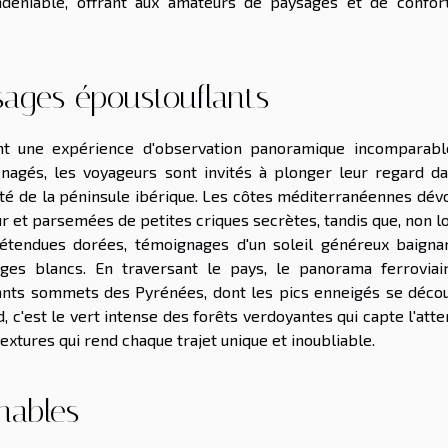
déniable, offrant aux amateurs de paysages et de confor
sages époustouflants
t une expérience d'observation panoramique incomparabl
gés, les voyageurs sont invités à plonger leur regard da
té de la péninsule ibérique. Les côtes méditerranéennes dévo
r et parsemées de petites criques secrètes, tandis que, non l
 étendues dorées, témoignages d'un soleil généreux baigna
ages blancs. En traversant le pays, le panorama ferroviai
nts sommets des Pyrénées, dont les pics enneigés se déco
d, c'est le vert intense des forêts verdoyantes qui capte l'atte
extures qui rend chaque trajet unique et inoubliable.
rnables