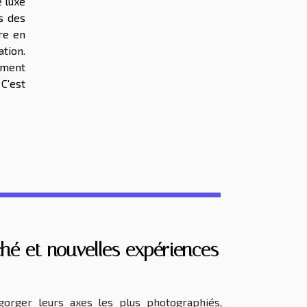
e luxe
s des
re en
ation.
ement
C'est
ché et nouvelles expériences
gorger leurs axes les plus photographiés,