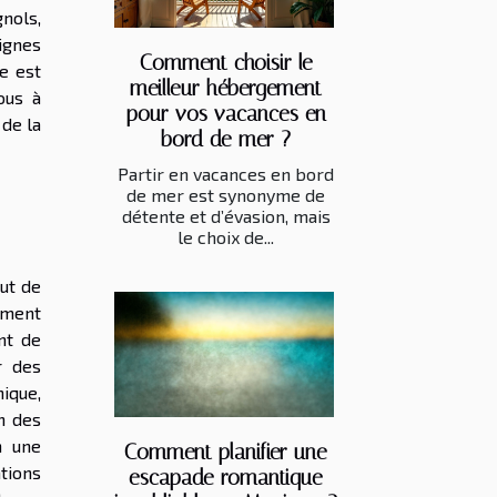
nols,
ignes
Comment choisir le
e est
meilleur hébergement
ous à
pour vos vacances en
 de la
bord de mer ?
Partir en vacances en bord
de mer est synonyme de
détente et d’évasion, mais
le choix de...
ut de
ement
nt de
r des
nique,
n des
n une
Comment planifier une
tions
escapade romantique